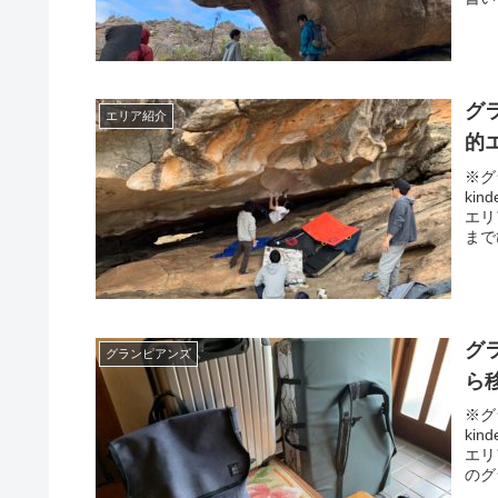
グ
エリア紹介
的
※グラ
ki
エリ
まで
グ
グランピアンズ
ら
※グラ
ki
エリ
のグ