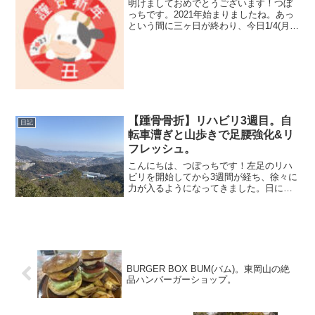
明けましておめでとうございます！つぼ
っちです。2021年始まりましたね。あっ
という間に三ヶ日が終わり、今日1/4(月)
から仕事始めの方も多いのではないでし
ょうか。僕は正月から毎日Bonに出勤し
ているので、連休終わりの憂鬱さや正月
太りも特にな...
【踵骨骨折】リハビリ3週目。自
日記
転車漕ぎと山歩きで足腰強化&リ
フレッシュ。
こんにちは、つぼっちです！左足のリハ
ビリを開始してから3週間が経ち、徐々に
力が入るようになってきました。日に日
に動けるようになってきたので少しでも
早く固まった関節をほぐして回復する為
に、自転車漕いでお店まで片道1時間半か
けて行ってみたり、王...
BURGER BOX BUM(バム)。東岡山の絶
品ハンバーガーショップ。