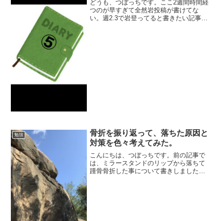
どうも、つぼっちです。ここ2週間時間経
つのが早すぎて全然岩投稿が書けてな
い。週2.3で岩登ってると書きたい記事が
どんどん溜まってきて、記憶も上塗りさ
れてしまってどんどん書く意欲がなくな
っていく〜(￣▽￣;)いかんいかん、ちゃ
んと書かないと。...
骨折を振り返って、落ちた原因と
勉強
対策を色々考えてみた。
こんにちは、つぼっちです。前の記事で
は、ミラースタンドのリップから落ちて
踵骨骨折した事について書きしました。
ちょっとした油断や焦りが、大惨事を招
く事を改めて痛感。1番大事なトップシー
ズンを無駄にしてしまい意気消沈しまし
たが、少しでも早く復帰...