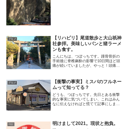
【リハビリ】尾道散歩と大山祇神
グルメ
社参拝。美味しいパンと猪ラーメ
ンも食す。
こんにちは、つぼっちです。踵骨骨折の
手術後に脊椎麻酔の影響で10日間ほど頭
痛が続いていましたが、やっと！頭痛が
治ってきて長時間起き上がれるようにな
りました。ここ数年の中で1番長い2週間
だった…普通に動けるって幸せですね。
【衝撃の事実】ミスバのフルネー
グルメ
せっかく動けるように...
ムって知ってる？
どうも、つぼっちです。先日とある衝撃
的な事実に気づいてしまい、これはみん
なに伝えなければと慌てて記事にしまし
た。このお店に関する事なんですが。。
そう。みんな大好きミスバです。僕もミ
スバのラム肉が大好きで通っているんで
すが、最近ある事に気づい...
明けまして2021。現状と抱負。
日記