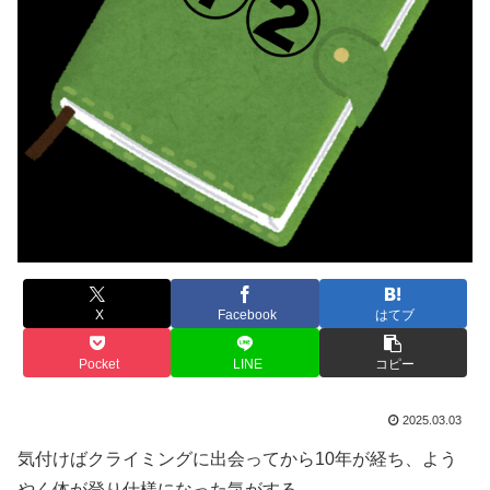
X
Facebook
はてブ
Pocket
LINE
コピー
2025.03.03
気付けばクライミングに出会ってから10年が経ち、よう
やく体が登り仕様になった気がする。