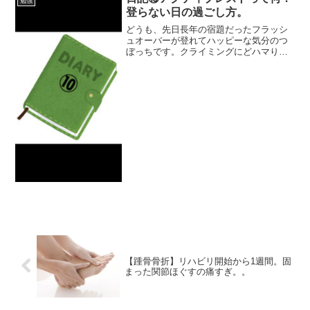
勉強
たと思えば何処かし...
登らない日の過ごし方。
どうも、先日長年の宿題だったフラッシ
ュオーバーが登れてハッピーな気分のつ
ぼっちです。クライミングにどハマりし
て全振りしすぎると必ず発生する悩み、
レスト日の過ごし方。他にやりたい事な
いからクライミングしなかったら何しよ
ってなる。よね？wじゃあ...
【踵骨骨折】リハビリ開始から1週間。固
まった関節ほぐすの痛すぎ。。