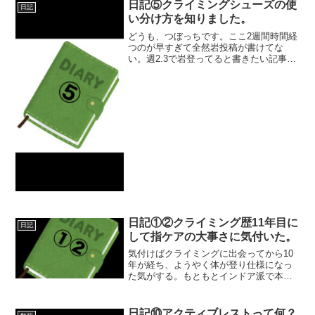
日記⑤クライミングシューズの使
日記
い分け方を知りました。
どうも、つぼっちです。ここ2週間時間経
つのが早すぎて全然岩投稿が書けてな
い。週2.3で岩登ってると書きたい記事が
どんどん溜まってきて、記憶も上塗りさ
れてしまってどんどん書く意欲がなくな
っていく〜(￣▽￣;)いかんいかん、ちゃ
んと書かないと。...
日記①②クライミング歴11年目に
日記
して指ケアの大事さに気付いた。
気付けばクライミングに出会ってから10
年が経ち、ようやく体が登り仕様になっ
た気がする。もともとインドア派で本気
でスポーツに取り組んだ経験もなく知識
もなかったので、7.8年はただガムシャラ
に登っていた。そんなだから少し成長し
日記⑩アクティブレストって何？