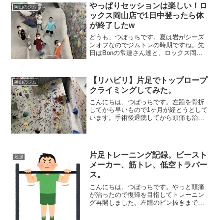
やっぱりセッションは楽しい！ロ
岡山のジム
ックス岡山店で1日中登ったら体
が終了したw
どうも、つぼっちです。夏は岩がシーズ
ンオフなのでジムトレの時期ですね。先
日はBonの常連さん達と、ロックス岡山
店に登りに行ってきました。メンバーは
ミッツ、ツッチー、ナラちゃん、ウエピ
ー、ハルヒ、僕の6人。彼らはいつも仲良
【リハビリ】片足でトップロープ
岡山のジム
くセッションして切...
クライミングしてみた。
こんにちは、つぼっちです。左踵を骨折
してから早いもので1ヶ月が経とうとして
います。手術後退院してから頭痛も治り
動けるようになりましたが、ピンを抜く
までは左足に負荷をかけれないので、ひ
たすら家でビーストメーカー&筋トレと、
Bonで片足低空トラ...
片足トレーニング記録。ビースト
勉強
メーカー、筋トレ、低空トラバー
ス。
こんにちは、つぼっちです。やっと頭痛
が治ったので復帰を目指してトレーニン
グ再開しました。左踵のピン抜きまでは
左足で立てないので、片足でも出来るト
レーニングをしていきます。初めてビー