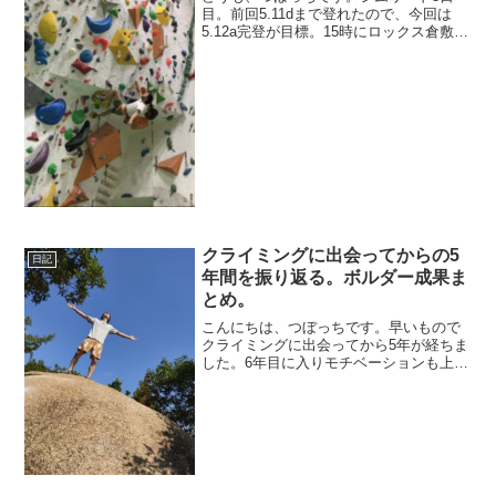
目。前回5.11dまで登れたので、今回は
5.12a完登が目標。15時にロックス倉敷に
到着して、まずはボルダーでアップ。こ
の日はナラちゃん、兄者、ケンさん、ユ
ウスケさん、キンちゃんとBonメン大集
合でリード...
クライミングに出会ってからの5
日記
年間を振り返る。ボルダー成果ま
とめ。
こんにちは、つぼっちです。早いもので
クライミングに出会ってから5年が経ちま
した。6年目に入りモチベーションも上げ
上げ、だったんですが…。トップシーズ
ンを目前にして左踵を骨折してしまい、
登ることが出来なくなってしまいまし
た。。復帰まで色々考え...