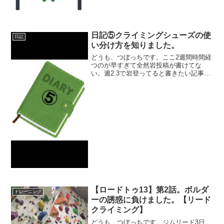
ストメーカーアプリを使ってみたら2000
の1番易しい6cが1...
日記⑤クライミングシューズの使
日記
い分け方を知りました。
どうも、つぼっちです。ここ2週間時間経
つのが早すぎて全然岩投稿が書けてな
い。週2.3で岩登ってると書きたい記事が
どんどん溜まってきて、記憶も上塗りさ
れてしまってどんどん書く意欲がなくな
っていく〜(￣▽￣;)いかんいかん、ちゃ
んと書かないと。...
【ロードトゥ13】第2話。ボルダ
トレーニング
ーの誘惑に負けました。【リード
クライミング】
どうも、つぼっちです。ジムリード3日