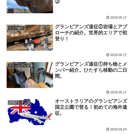
③
2019.05.17
グランピアンズ遠征②岩場とアプ
エリア紹介
ローチの紹介。世界的エリアで初
登り！
2019.05.17
グランピアンズ遠征①持ち物とメ
グランピアンズ
ンバー紹介。ひたすら移動の二日
間。
2019.05.17
オーストラリアのグランピアンズ
グランピアンズ
国立公園で登る！初めての海外遠
征。
2019.04.24