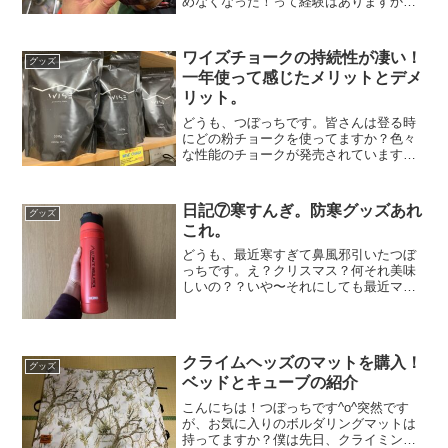
めなくなった！って経験はありますか？
僕はクライミングを始めて3年経ちます
が、今まで1度も穴が空いた事はありませ
んでした。理由は二つあって、一つは履
ワイズチョークの持続性が凄い！
グッズ
き潰す前に別のシュ...
一年使って感じたメリットとデメ
リット。
どうも、つぼっちです。皆さんは登る時
にどの粉チョークを使ってますか？色々
な性能のチョークが発売されています
が、体質(手汗のかきやすさ)やスタイルに
よって相性は変わりますよね。僕はボル
ダラーで乾き手ですが、年々手汗の量が
日記⑦寒すんぎ。防寒グッズあれ
グッズ
増えている気がします。...
これ。
どうも、最近寒すぎて鼻風邪引いたつぼ
っちです。え？クリスマス？何それ美味
しいの？？いや〜それにしても最近マジ
で寒い。大寒波来てますな。平日の2連休
で遠征しようか迷ってたけど風邪が長引
きそうだから辞めました(￣▽￣;)まあ実
のところ岩行きすぎ...
クライムヘッズのマットを購入！
グッズ
ベッドとキューブの紹介
こんにちは！つぼっちです^o^突然です
が、お気に入りのボルダリングマットは
持ってますか？僕は先日、クライミング