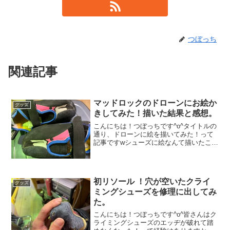
つぼっち
関連記事
マッドロックのドローンにお絵か
グッズ
きしてみた！描いた結果と感想。
こんにちは！つぼっちです^o^タイトルの
通り、ドローンに絵を描いてみた！って
記事ですwシューズに絵なんて描いたこと
なかったんですが、先日購入したこのド
ローン。ホームジムで大流行してまし
て、何か識別できるものがないとどれが
誰のドローンか分から...
初リソール ！穴が空いたクライ
グッズ
ミングシューズを修理に出してみ
た。
こんにちは！つぼっちです^o^皆さんはク
ライミングシューズのエッヂが破れて踏