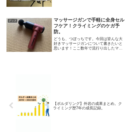
歴3年半にして初めてマットを購入しまし
た。外岩行きまくってて今更？って感じ
ですが(笑)今までは幸運にも頂いたマット
を使っていたので...
マッサージガンで手軽に全身セル
グッズ
フケア！クライミングのケガ予
防。
どうも、つぼっちです。今回は皆んな大
好きマッサージガンについて書きたいと
思います！ここ数年で流行り出したマッ
サージガンですが、僕がハマっているク
ライミングでも登りの合間や家の隙間時
間で手軽に全身のセルフケアが出来ると
いうことで大人気です。あ...
【ボルダリング】外岩の成果まとめ。ク
ライミング歴7年の成長記録。