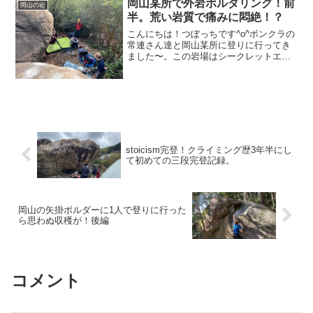
岡山某所で外岩ボルダリング！前
岡山の岩
半。荒い岩質で痛みに悶絶！？
こんにちは！つぼっちです^o^ボンクラの
常連さん達と岡山某所に登りに行ってき
ました〜。この岩場はシークレットエリ
アなので場所やアプローチは伏せておき
ます。開拓メンバーでもあるヤッちゃん
に案内してもらって岩場に到着！岩質は
花崗岩だけど王子より...
stoicism完登！クライミング歴3年半にし
て初めての三段完登記録。
岡山の矢掛ボルダーに1人で登りに行った
ら思わぬ収穫が！後編
コメント