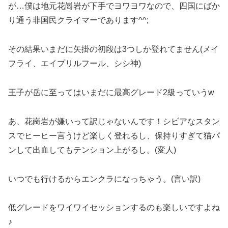
が…僕は地元花崗岩が下手でヨワヨワなので、四国にばか
り通う非国民クライマーであります^^;
その結果いまだに矢掛の初段は3つしか登れてません(メイ
フライ、エイプリルフール、シシ神)
王子が岳に至ってはいまだに最高グレード2級っていうw
あ、花崗岩が嫌いって訳じゃないんです！シビアなスタン
スでヒーヒー言うけど楽しく登れるし、保持りすぎて猫パ
ンして出血してもテンション上がるし。(変人)
いつでも行けるからエンクラになっちゃう。(言い訳)
低グレードをワイワイセッションするのも楽しいですよね
♪