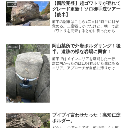
ㅂ•́)و✧25℃くらいでゴワトリ(三段)が登れ
【四段完登】超ゴワトリが登れて
一人旅
て...
グレード更新！ソロ御手洗ツアー
【後半】
前半の記事はこちら↓二日目4時半に目が
覚める。二度寝しかけたけど、朝一で超
ゴワトリを完登すると心に誓ったからに
は行動しなければと喝を入れて5時出発。
まずは近くのすき家 橿原店へ。前回のツ
アーで撮ったやつ朝すきがソロ遠征のル
岡山某所で外岩ボルダリング！後
岡山の岩
ーティンになりつつ...
半。遺跡の様な岩場に興奮！
前半ではメインエリアを堪能した一行。
次に向かったのは10分程歩いた先にある
エリア。アプローチが自然に帰りかけて
いたので、ヤッちゃんが手鎌で整備しな
がら進んで到着！おー！遺跡っぽい！シ
マさんの服装がいい味出してるw
ブイブイ言わせたった！高知仁淀
一人旅
ボルダー。
どうも、つぼっちです。前回惜しくも敗