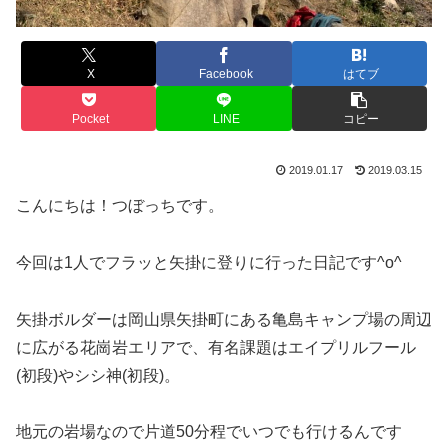
X
Facebook
はてブ
Pocket
LINE
コピー
2019.01.17
2019.03.15
こんにちは！つぼっちです。
今回は1人でフラッと矢掛に登りに行った日記です^o^
矢掛ボルダーは岡山県矢掛町にある亀島キャンプ場の周辺
に広がる花崗岩エリアで、有名課題はエイプリルフール
(初段)やシシ神(初段)。
地元の岩場なので片道50分程でいつでも行けるんです