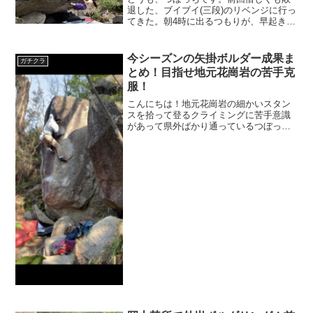
退した、ブイブイ(三段)のリベンジに行っ
てきた。朝4時に出るつもりが、早起き失
敗して4時半に目覚める。早出は諦めてし
っかりと朝食を摂り、5時に出発。早島か
ら高速に乗り、瀬戸大橋を渡って善通寺
今シーズンの矢掛ボルダー成果ま
ガチクラ
で降りて、大豊...
とめ！目指せ地元花崗岩の苦手克
服！
こんにちは！地元花崗岩の細かいスタン
スを拾って登るクライミングに苦手意識
があって県外ばかり通っているつぼっち
ですw矢掛も王子も登るのは楽しいんだけ
ど、繊細なクライミングが下手で思うよ
うに登れなくて心が折れがち…。ジムっ
ぽい動きができる川ボル...